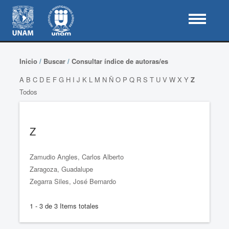
Inicio
/
Buscar
/
Consultar índice de autoras/es
A
B
C
D
E
F
G
H
I
J
K
L
M
N
Ñ
O
P
Q
R
S
T
U
V
W
X
Y
Z
Todos
Z
Zamudio Angles, Carlos Alberto
Zaragoza, Guadalupe
Zegarra Siles, José Bernardo
1 - 3 de 3 Items totales