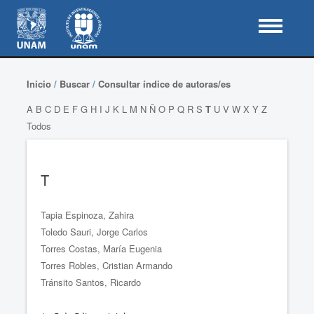
Inicio
/
Buscar
/
Consultar índice de autoras/es
A
B
C
D
E
F
G
H
I
J
K
L
M
N
Ñ
O
P
Q
R
S
T
U
V
W
X
Y
Z
Todos
T
Tapia Espinoza, Zahira
Toledo Sauri, Jorge Carlos
Torres Costas, María Eugenia
Torres Robles, Cristian Armando
Tránsito Santos, Ricardo