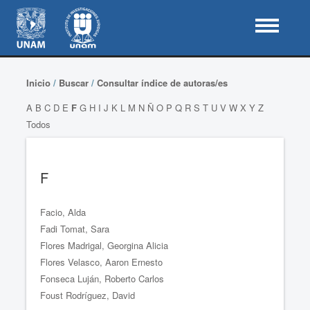
Inicio
/
Buscar
/
Consultar índice de autoras/es
A
B
C
D
E
F
G
H
I
J
K
L
M
N
Ñ
O
P
Q
R
S
T
U
V
W
X
Y
Z
Todos
F
Facio, Alda
Fadi Tomat, Sara
Flores Madrigal, Georgina Alicia
Flores Velasco, Aaron Ernesto
Fonseca Luján, Roberto Carlos
Foust Rodríguez, David