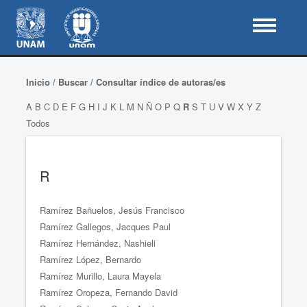
Inicio
/
Buscar
/
Consultar índice de autoras/es
A
B
C
D
E
F
G
H
I
J
K
L
M
N
Ñ
O
P
Q
R
S
T
U
V
W
X
Y
Z
Todos
R
Ramírez Bañuelos, Jesús Francisco
Ramírez Gallegos, Jacques Paul
Ramírez Hernández, Nashieli
Ramírez López, Bernardo
Ramírez Murillo, Laura Mayela
Ramírez Oropeza, Fernando David