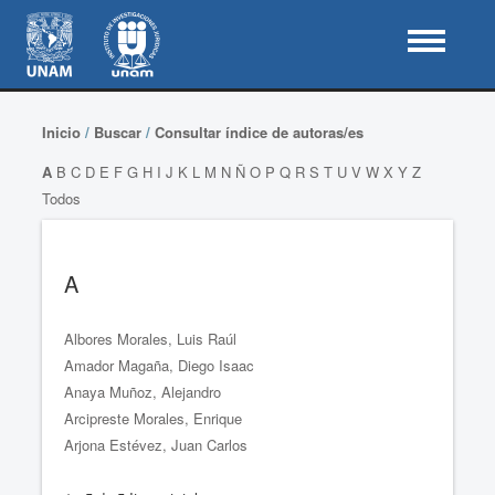
Inicio
/
Buscar
/
Consultar índice de autoras/es
A
B
C
D
E
F
G
H
I
J
K
L
M
N
Ñ
O
P
Q
R
S
T
U
V
W
X
Y
Z
Todos
A
Albores Morales, Luis Raúl
Amador Magaña, Diego Isaac
Anaya Muñoz, Alejandro
Arcipreste Morales, Enrique
Arjona Estévez, Juan Carlos