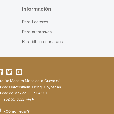
Información
Para Lectores
Para autoras/es
Para bibliotecarias/os
rcuito Maestro Mario de la Cueva s/n
udad Universitaria, Deleg. Coyoacán
iudad de México, C.P. 04510
l. +52(55)5622 7474
¿Cómo llegar?