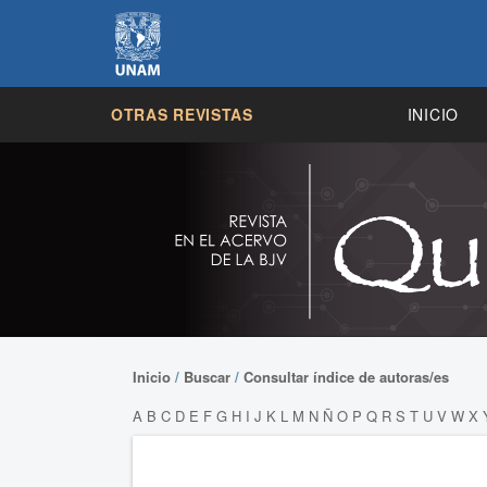
OTRAS REVISTAS
INICIO
Inicio
/
Buscar
/
Consultar índice de autoras/es
A
B
C
D
E
F
G
H
I
J
K
L
M
N
Ñ
O
P
Q
R
S
T
U
V
W
X