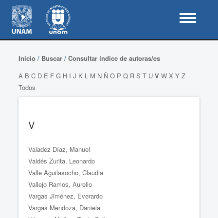
Inicio
/
Buscar
/
Consultar índice de autoras/es
A
B
C
D
E
F
G
H
I
J
K
L
M
N
Ñ
O
P
Q
R
S
T
U
V
W
X
Y
Z
Todos
V
Valadez Díaz, Manuel
Valdés Zurita, Leonardo
Valle Aguilasocho, Claudia
Vallejo Ramos, Aurelio
Vargas Jiménez, Everardo
Vargas Mendoza, Daniela