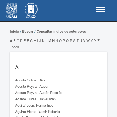
Inicio
/
Buscar
/
Consultar índice de autoras/es
A
B
C
D
E
F
G
H
I
J
K
L
M
N
Ñ
O
P
Q
R
S
T
U
V
W
X
Y
Z
Todos
A
Acosta Cobos, Diva
Acosta Royval, Audèn
Acosta Royval, Audén Rodolfo
Adame Olivas, Daniel Iván
Aguilar León, Norma Inés
Aguirre Flores, Yamir Roberto