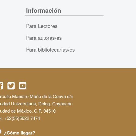
Información
Para Lectores
Para autoras/es
Para bibliotecarias/os
rcuito Maestro Mario de la Cueva s/n
udad Universitaria, Deleg. Coyoacán
iudad de México, C.P. 04510
l. +52(55)5622 7474
¿Cómo llegar?