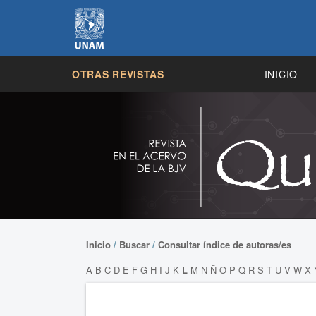
OTRAS REVISTAS
INICIO
Inicio
/
Buscar
/
Consultar índice de autoras/es
A
B
C
D
E
F
G
H
I
J
K
L
M
N
Ñ
O
P
Q
R
S
T
U
V
W
X