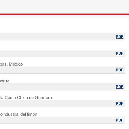
PDF
PDF
apas, México
PDF
acruz
PDF
 la Costa Chica de Guerrero
PDF
industrial del limón
PDF