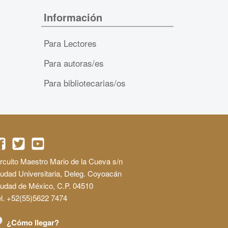
Información
Para Lectores
Para autoras/es
Para bibliotecarias/os
rcuito Maestro Mario de la Cueva s/n
udad Universitaria, Deleg. Coyoacán
iudad de México, C.P. 04510
l. +52(55)5622 7474
¿Cómo llegar?