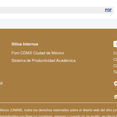
PDF
Sitios Internos
Foro CDMX Ciudad de México
Ci
Ci
Sistema de Productividad Académica
C
Te
AM
ico (UNAM), todos los derechos reservados sobre el diseño web del sitio jurí
producidos con fines no lucrativos, siempre y cuando no se mutile, se cite la 