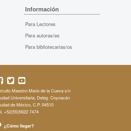
Información
Para Lectores
Para autoras/es
Para bibliotecarias/os
rcuito Maestro Mario de la Cueva s/n
udad Universitaria, Deleg. Coyoacán
iudad de México, C.P. 04510
l. +52(55)5622 7474
¿Cómo llegar?