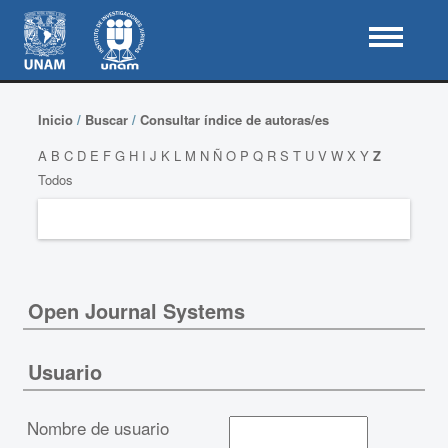
Inicio
/
Buscar
/
Consultar índice de autoras/es
A
B
C
D
E
F
G
H
I
J
K
L
M
N
Ñ
O
P
Q
R
S
T
U
V
W
X
Y
Z
Todos
Open Journal Systems
Usuario
Nombre de usuario