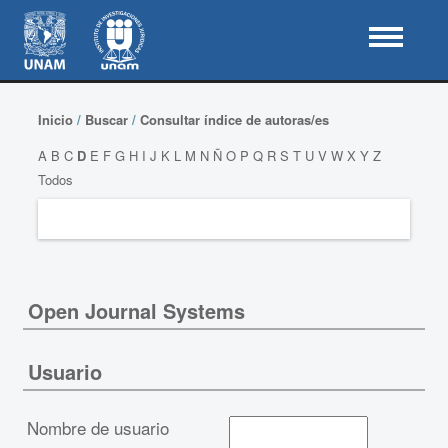
Inicio
/
Buscar
/
Consultar índice de autoras/es
A
B
C
D
E
F
G
H
I
J
K
L
M
N
Ñ
O
P
Q
R
S
T
U
V
W
X
Y
Z
Todos
Open Journal Systems
Usuario
Nombre de usuario