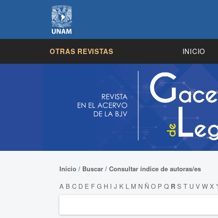
OTRAS REVISTAS
INICIO
Inicio
/
Buscar
/
Consultar índice de autoras/es
A
B
C
D
E
F
G
H
I
J
K
L
M
N
Ñ
O
P
Q
R
S
T
U
V
W
X