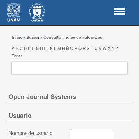
Inicio
/
Buscar
/
Consultar índice de autoras/es
A
B
C
D
E
F
G
H
I
J
K
L
M
N
Ñ
O
P
Q
R
S
T
U
V
W
X
Y
Z
Todos
Open Journal Systems
Usuario
Nombre de usuario