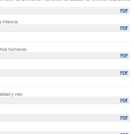
PDF
a Infancia
PDF
echos humanos
PDF
PDF
idad y reto
PDF
PDF
)