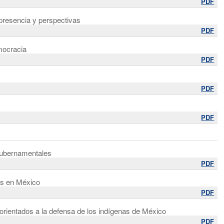
PDF
presencia y perspectivas
PDF
emocracia
PDF
PDF
PDF
 gubernamentales
PDF
os en México
PDF
rientados a la defensa de los indígenas de México
PDF