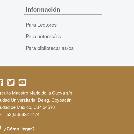
Información
Para Lectores
Para autoras/es
Para bibliotecarias/os
rcuito Maestro Mario de la Cueva s/n
udad Universitaria, Deleg. Coyoacán
iudad de México, C.P. 04510
l. +52(55)5622 7474
¿Cómo llegar?