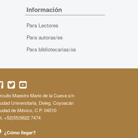
Información
Para Lectores
Para autoras/es
Para bibliotecarias/os
rcuito Maestro Mario de la Cueva s/n
udad Universitaria, Deleg. Coyoacán
iudad de México, C.P. 04510
l. +52(55)5622 7474
¿Cómo llegar?