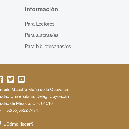
Información
Para Lectores
Para autoras/es
Para bibliotecarias/os
rcuito Maestro Mario de la Cueva s/n
udad Universitaria, Deleg. Coyoacán
iudad de México, C.P. 04510
l. +52(55)5622 7474
¿Cómo llegar?