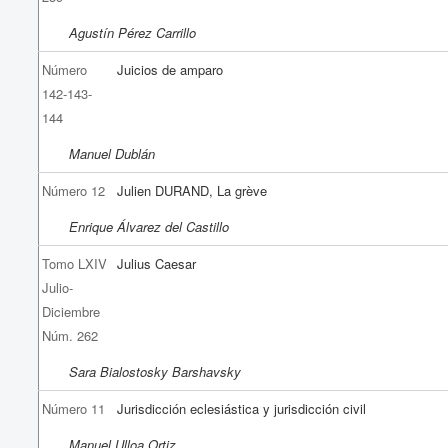
Agustín Pérez Carrillo
Número
Juicios de amparo
142-143-
144
Manuel Dublán
Número 12
Julien DURAND, La grève
Enrique Álvarez del Castillo
Tomo LXIV
Julius Caesar
Julio-
Diciembre
Núm. 262
Sara Bialostosky Barshavsky
Número 11
Jurisdicción eclesiástica y jurisdicción civil
Manuel Ulloa Ortiz