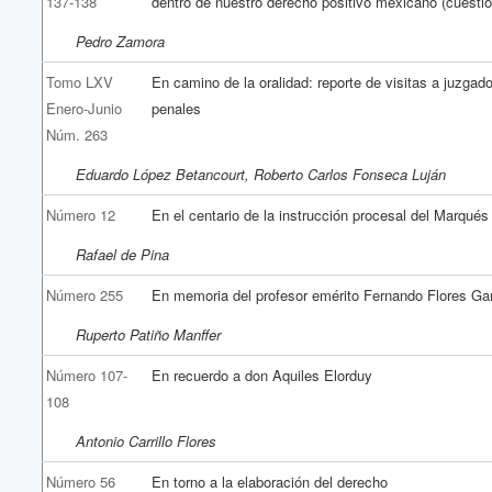
137-138
dentro de nuestro derecho positivo mexicano (cuestio
Pedro Zamora
Tomo LXV
En camino de la oralidad: reporte de visitas a juzgad
Enero-Junio
penales
Núm. 263
Eduardo López Betancourt, Roberto Carlos Fonseca Luján
Número 12
En el centario de la instrucción procesal del Marqué
Rafael de Pina
Número 255
En memoria del profesor emérito Fernando Flores Ga
Ruperto Patiño Manffer
Número 107-
En recuerdo a don Aquiles Elorduy
108
Antonio Carrillo Flores
Número 56
En torno a la elaboración del derecho