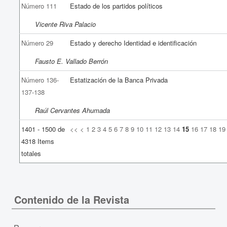
Número 111
Estado de los partidos políticos
Vicente Riva Palacio
Número 29
Estado y derecho Identidad e identificación
Fausto E. Vallado Berrón
Número 136-
Estatización de la Banca Privada
137-138
Raúl Cervantes Ahumada
1401 - 1500 de
<<
<
1
2
3
4
5
6
7
8
9
10
11
12
13
14
15
16
17
18
19
4318 Items
totales
Contenido de la Revista