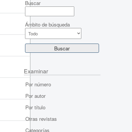
Buscar
Ámbito de búsqueda
Examinar
Por número
Por autor
Por título
Otras revistas
Categorías