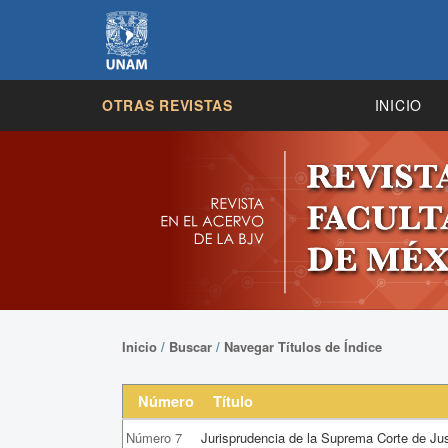
OTRAS REVISTAS
INICIO
Inicio
/
Buscar
/
Navegar Títulos de Índice
Número
Título
Número 7
Jurisprudencia de la Suprema Corte de Jus