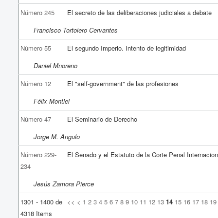
Número 245
El secreto de las deliberaciones judiciales a debate
Francisco Tortolero Cervantes
Número 55
El segundo Imperio. Intento de legitimidad
Daniel Mnoreno
Número 12
El "self-government" de las profesiones
Félix Montiel
Número 47
El Seminario de Derecho
Jorge M. Angulo
Número 229-
El Senado y el Estatuto de la Corte Penal Internacion
234
Jesús Zamora Pierce
1301 - 1400 de
<<
<
1
2
3
4
5
6
7
8
9
10
11
12
13
14
15
16
17
18
19
4318 Items