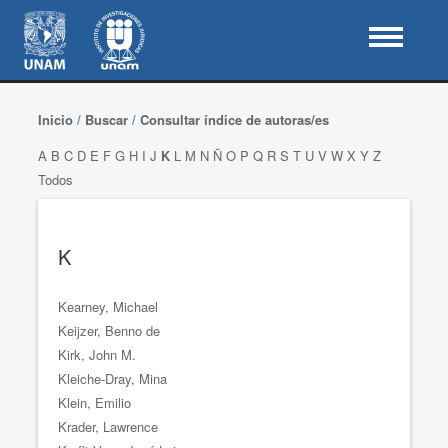
Inicio
/
Buscar
/
Consultar índice de autoras/es
A
B
C
D
E
F
G
H
I
J
K
L
M
N
Ñ
O
P
Q
R
S
T
U
V
W
X
Y
Z
Todos
K
Kearney, Michael
Keijzer, Benno de
Kirk, John M.
Kleiche-Dray, Mina
Klein, Emilio
Krader, Lawrence