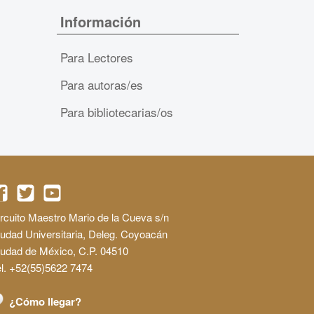
Información
Para Lectores
Para autoras/es
Para bibliotecarias/os
rcuito Maestro Mario de la Cueva s/n
udad Universitaria, Deleg. Coyoacán
iudad de México, C.P. 04510
l. +52(55)5622 7474
¿Cómo llegar?