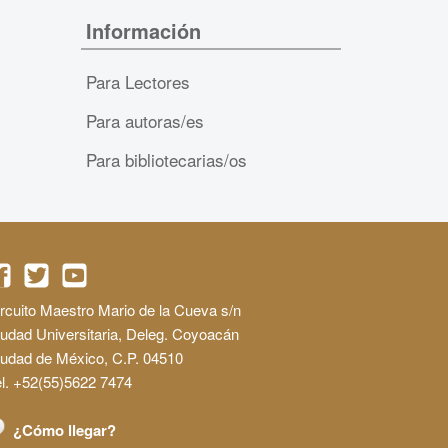
Información
Para Lectores
Para autoras/es
Para bibliotecarias/os
rcuito Maestro Mario de la Cueva s/n
udad Universitaria, Deleg. Coyoacán
iudad de México, C.P. 04510
l. +52(55)5622 7474
¿Cómo llegar?