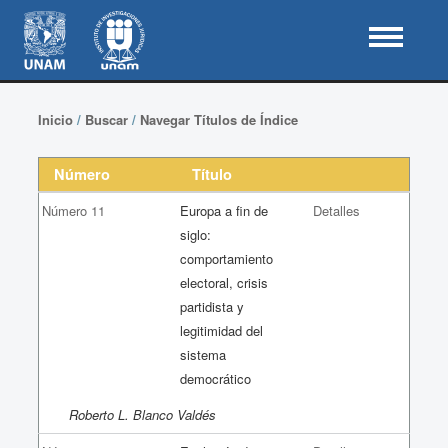
Inicio
/
Buscar
/
Navegar Títulos de Índice
Número
Título
Número 11
Europa a fin de
Detalles
siglo:
comportamiento
electoral, crisis
partidista y
legitimidad del
sistema
democrático
Roberto L. Blanco Valdés