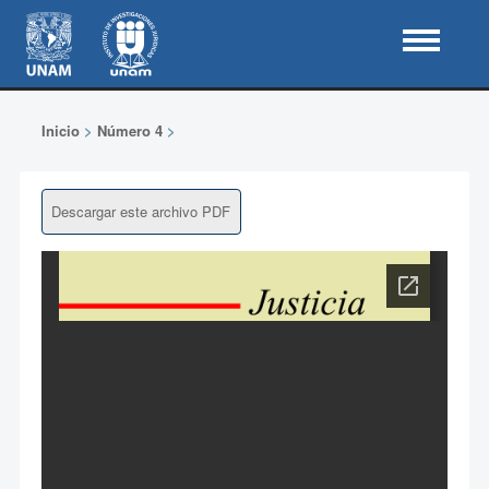
Inicio
>
Número 4
>
Descargar este archivo PDF