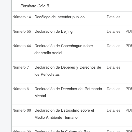
Elizabeth Odio B.
Número 14
Decálogo del servidor público
Detalles
Número 55
Declaración de Beijing
Detalles
PD
Número 44
Declaración de Copenhague sobre
Detalles
PD
desarrollo social
Número 7
Declaración de Deberes y Derechos de
Detalles
los Periodistas
Número 6
Declaración de Derechos del Retrasado
Detalles
PD
Mental
Número 66
Declaración de Estocolmo sobre el
Detalles
PD
Medio Ambiente Humano
Número 39
Declaración de la Cultura de Paz
Detalles
PD