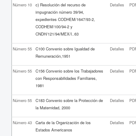
Número 10
c) Resolución del recurso de
Detalles
PD
impugnación número 39/94,
expedientes CODHEM/1647/93-2,
CODHEM/100/94-2 y
CNDH/121/94/MEX/I..63
Número 55
C100 Convenio sobre Igualdad de
Detalles
PD
Remuneración,1951
Número 55
C156 Convenio sobre los Trabajadores
Detalles
PD
con Responsabilidades Familiares,
1981
Número 55
C183 Convenio sobre la Protección de
Detalles
PD
la Maternidad, 2000
Número 43
Carta de la Organización de los
Detalles
PD
Estados Americanos