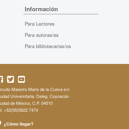
Información
Para Lectores
Para autoras/es
Para bibliotecarias/os
rcuito Maestro Mario de la Cueva s/n
udad Universitaria, Deleg. Coyoacán
iudad de México, C.P. 04510
l. +52(55)5622 7474
¿Cómo llegar?