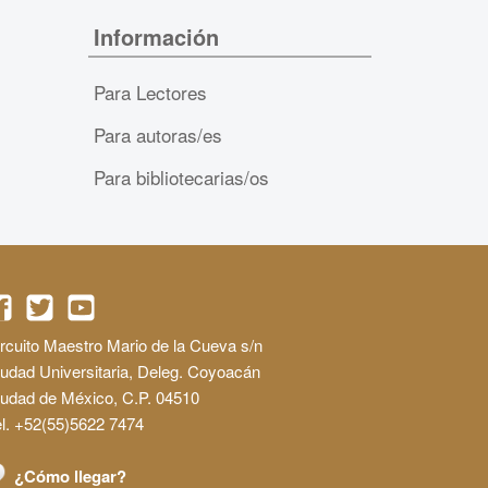
Información
Para Lectores
Para autoras/es
Para bibliotecarias/os
rcuito Maestro Mario de la Cueva s/n
udad Universitaria, Deleg. Coyoacán
iudad de México, C.P. 04510
l. +52(55)5622 7474
¿Cómo llegar?