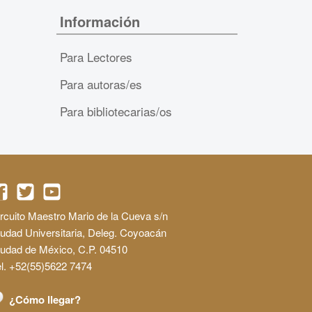
Información
Para Lectores
Para autoras/es
Para bibliotecarias/os
rcuito Maestro Mario de la Cueva s/n
udad Universitaria, Deleg. Coyoacán
iudad de México, C.P. 04510
l. +52(55)5622 7474
¿Cómo llegar?