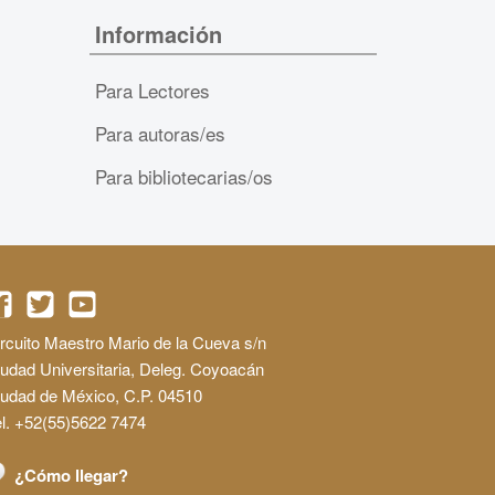
Información
Para Lectores
Para autoras/es
Para bibliotecarias/os
rcuito Maestro Mario de la Cueva s/n
udad Universitaria, Deleg. Coyoacán
iudad de México, C.P. 04510
l. +52(55)5622 7474
¿Cómo llegar?