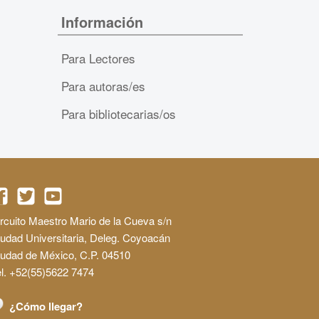
Información
Para Lectores
Para autoras/es
Para bibliotecarias/os
rcuito Maestro Mario de la Cueva s/n
udad Universitaria, Deleg. Coyoacán
iudad de México, C.P. 04510
l. +52(55)5622 7474
¿Cómo llegar?