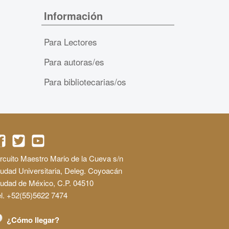
Información
Para Lectores
Para autoras/es
Para bibliotecarias/os
rcuito Maestro Mario de la Cueva s/n
udad Universitaria, Deleg. Coyoacán
iudad de México, C.P. 04510
l. +52(55)5622 7474
¿Cómo llegar?