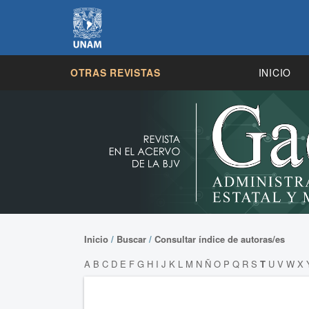
OTRAS REVISTAS
INICIO
Inicio
/
Buscar
/
Consultar índice de autoras/es
A
B
C
D
E
F
G
H
I
J
K
L
M
N
Ñ
O
P
Q
R
S
T
U
V
W
X