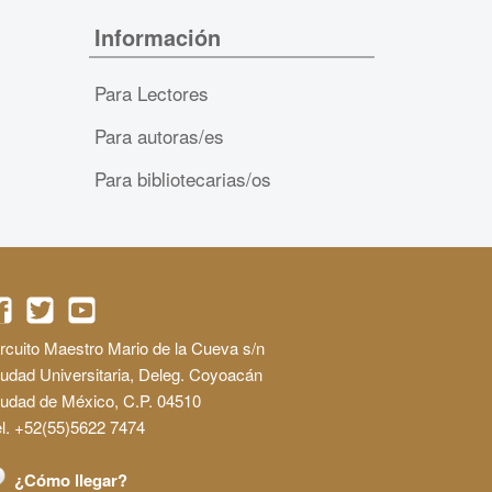
Información
Para Lectores
Para autoras/es
Para bibliotecarias/os
rcuito Maestro Mario de la Cueva s/n
udad Universitaria, Deleg. Coyoacán
iudad de México, C.P. 04510
l. +52(55)5622 7474
¿Cómo llegar?