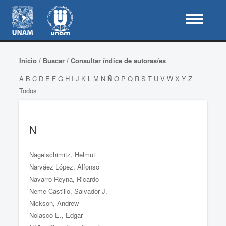
Inicio
/
Buscar
/
Consultar índice de autoras/es
A
B
C
D
E
F
G
H
I
J
K
L
M
N
Ñ
O
P
Q
R
S
T
U
V
W
X
Y
Z
Todos
N
Nagelschimitz, Helmut
Narváez López, Alfonso
Navarro Reyna, Ricardo
Neme Castillo, Salvador J.
Nickson, Andrew
Nolasco E., Edgar