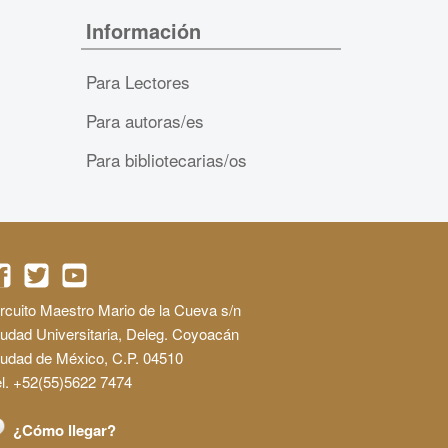
Información
Para Lectores
Para autoras/es
Para bibliotecarias/os
rcuito Maestro Mario de la Cueva s/n
udad Universitaria, Deleg. Coyoacán
iudad de México, C.P. 04510
l. +52(55)5622 7474
¿Cómo llegar?