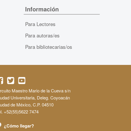
Información
Para Lectores
Para autoras/es
Para bibliotecarias/os
rcuito Maestro Mario de la Cueva s/n
udad Universitaria, Deleg. Coyoacán
iudad de México, C.P. 04510
l. +52(55)5622 7474
¿Cómo llegar?