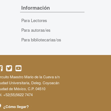
Información
Para Lectores
Para autoras/es
Para bibliotecarias/os
rcuito Maestro Mario de la Cueva s/n
udad Universitaria, Deleg. Coyoacán
iudad de México, C.P. 04510
l. +52(55)5622 7474
¿Cómo llegar?