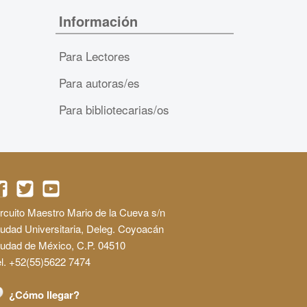
Información
Para Lectores
Para autoras/es
Para bibliotecarias/os
rcuito Maestro Mario de la Cueva s/n
udad Universitaria, Deleg. Coyoacán
iudad de México, C.P. 04510
l. +52(55)5622 7474
¿Cómo llegar?