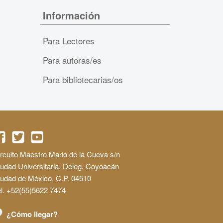
Información
Para Lectores
Para autoras/es
Para bibliotecarias/os
rcuito Maestro Mario de la Cueva s/n
udad Universitaria, Deleg. Coyoacán
iudad de México, C.P. 04510
l. +52(55)5622 7474
¿Cómo llegar?