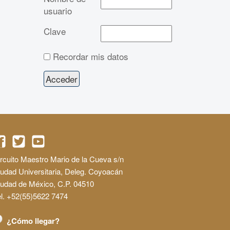
usuario
Clave
Recordar mis datos
rcuito Maestro Mario de la Cueva s/n
udad Universitaria, Deleg. Coyoacán
iudad de México, C.P. 04510
l. +52(55)5622 7474
¿Cómo llegar?