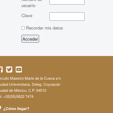
usuario
Clave
Recordar mis datos
rcuito Maestro Mario de la Cueva s/n
udad Universitaria, Deleg. Coyoacán
iudad de México, C.P. 04510
l. +52(55)5622 7474
¿Cómo llegar?