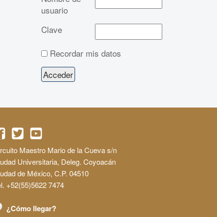
usuario
Clave
Recordar mis datos
rcuito Maestro Mario de la Cueva s/n
udad Universitaria, Deleg. Coyoacán
iudad de México, C.P. 04510
l. +52(55)5622 7474
¿Cómo llegar?