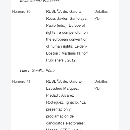
Itziar Gómez Fernández
Número 30
RESEÑA de: García
Detalles
Roca, Javier; Santolaya,
PDF
Pablo (eds.). Europe of
rights : a compendiumon
the european convention
of human rights. Leiden-
Boston : Martinus Nijhoff
Publishers , 2012
Luis I. Gordillo Pérez
Número 41
RESEÑA de: García-
Detalles
Escudero Márquez,
PDF
Piedad ; Álvarez
Rodríguez, Ignacio. "La
presentación y
proclamación de
candidatos electorales".
Madrid: CEPC, 2017