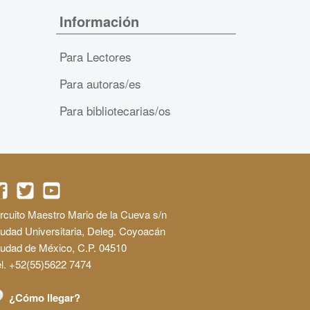
Información
Para Lectores
Para autoras/es
Para bibliotecarias/os
rcuito Maestro Mario de la Cueva s/n
udad Universitaria, Deleg. Coyoacán
iudad de México, C.P. 04510
l. +52(55)5622 7474
¿Cómo llegar?