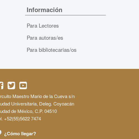
Información
Para Lectores
Para autoras/es
Para bibliotecarias/os
rcuito Maestro Mario de la Cueva s/n
udad Universitaria, Deleg. Coyoacán
iudad de México, C.P. 04510
l. +52(55)5622 7474
¿Cómo llegar?